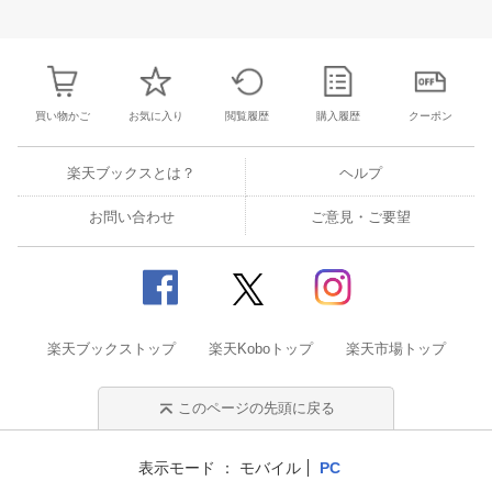
27
28
29
30
28
1
2
3
4
5
6
28
29
30
3
3
4
5
6
7
8
9
10
11
12
13
4
5
6
7
買い物かご
お気に入り
閲覧履歴
購入履歴
クーポン
楽天ブックスとは？
ヘルプ
お問い合わせ
ご意見・ご要望
楽天ブックストップ
楽天Koboトップ
楽天市場トップ
このページの先頭に戻る
表示モード
モバイル
PC