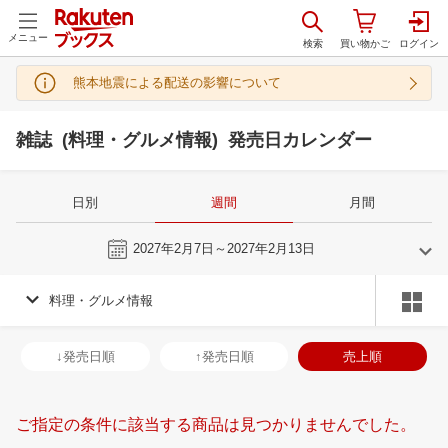
メニュー
熊本地震による配送の影響について
雑誌 (料理・グルメ情報) 発売日カレンダー
日別
週間
月間
今週
2027年2月7日～2027年2月13日
料理・グルメ情報
1
2
2027
2027
年
月
年
月
30
31
1
2
31
1
2
3
4
5
6
28
1
2
3
↓発売日順
↑発売日順
売上順
6
7
8
9
7
8
9
10
11
12
13
7
8
9
1
13
14
15
16
14
15
16
17
18
19
20
14
15
16
1
ご指定の条件に該当する商品は見つかりませんでした。
20
21
22
23
21
22
23
24
25
26
27
21
22
23
2