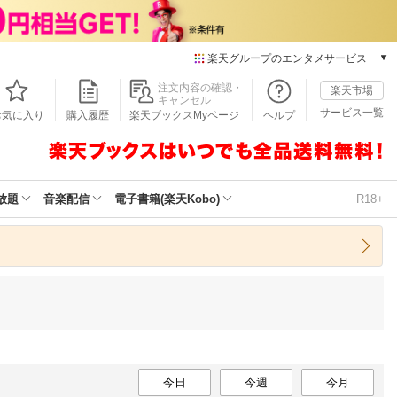
楽天グループのエンタメサービス
本/ゲーム/CD/DVD
注文内容の確認・
楽天市場
キャンセル
楽天ブックス
サービス一覧
お気に入り
購入履歴
楽天ブックスMyページ
ヘルプ
電子書籍
楽天Kobo
雑誌読み放題
楽天マガジン
放題
音楽配信
電子書籍(楽天Kobo)
R18+
音楽配信
楽天ミュージック
動画配信
楽天TV
動画配信ガイド
Rakuten PLAY
無料テレビ
Rチャンネル
チケット
今日
今週
今月