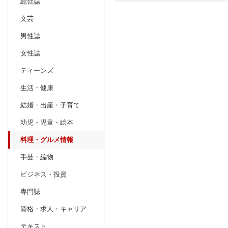
総合誌
文芸
日別
週間
男性誌
prev
12
2026
20
年
月
女性誌
29
30
1
2
3
4
5
27
28
29
ティーンズ
6
7
8
9
10
11
12
3
4
5
生活・健康
13
14
15
16
17
18
19
10
11
12
結婚・出産・子育て
20
21
22
23
24
25
26
17
18
19
幼児・児童・絵本
27
28
29
30
31
1
2
24
25
26
料理・グルメ情報
3
4
5
6
7
8
9
31
1
2
手芸・編物
ビジネス・投資
専門誌
資格・求人・キャリア
テキスト