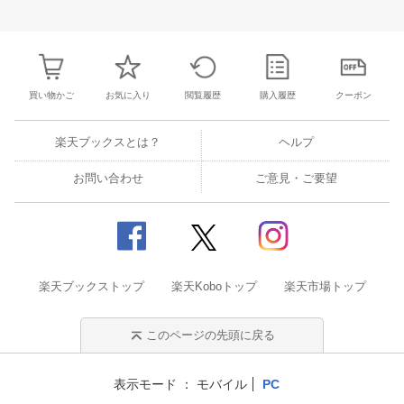
28
29
30
1
23
24
25
26
27
28
29
27
28
29
3
5
6
7
8
30
31
1
2
3
4
5
4
5
6
7
買い物かご
お気に入り
閲覧履歴
購入履歴
クーポン
楽天ブックスとは？
ヘルプ
お問い合わせ
ご意見・ご要望
楽天ブックストップ
楽天Koboトップ
楽天市場トップ
このページの先頭に戻る
表示モード
モバイル
PC