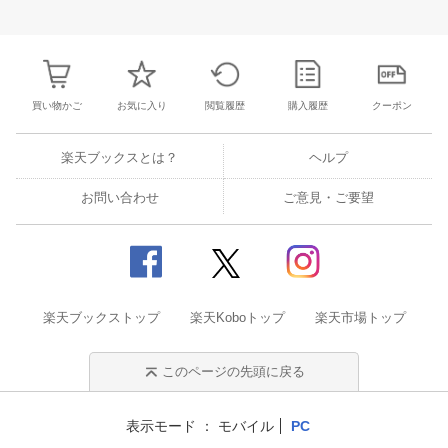
28
29
30
1
23
24
25
26
27
28
29
27
28
29
3
5
6
7
8
30
31
1
2
3
4
5
4
5
6
7
買い物かご
お気に入り
閲覧履歴
購入履歴
クーポン
楽天ブックスとは？
ヘルプ
お問い合わせ
ご意見・ご要望
楽天ブックストップ
楽天Koboトップ
楽天市場トップ
このページの先頭に戻る
表示モード
モバイル
PC