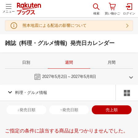
メニュー
熊本地震による配送の影響について
雑誌 (料理・グルメ情報) 発売日カレンダー
日別
週間
月間
今週
2027年5月2日～2027年5月8日
料理・グルメ情報
4
5
2027
2027
年
月
年
月
31
1
2
3
25
26
27
28
29
30
1
30
31
1
2
↓発売日順
↑発売日順
売上順
7
8
9
10
2
3
4
5
6
7
8
6
7
8
9
14
15
16
17
9
10
11
12
13
14
15
13
14
15
1
ご指定の条件に該当する商品は見つかりませんでした。
21
22
23
24
16
17
18
19
20
21
22
20
21
22
2