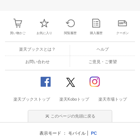
25
26
27
28
27
28
29
30
31
1
2
24
25
26
2
2
3
4
5
3
4
5
6
7
8
9
31
1
2
3
買い物かご
お気に入り
閲覧履歴
購入履歴
クーポン
楽天ブックスとは？
ヘルプ
お問い合わせ
ご意見・ご要望
楽天ブックストップ
楽天Koboトップ
楽天市場トップ
このページの先頭に戻る
表示モード
モバイル
PC