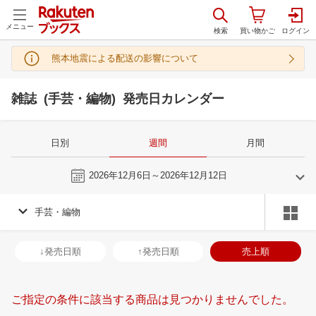
メニュー
熊本地震による配送の影響について
雑誌 (手芸・編物) 発売日カレンダー
日別
週間
月間
今週
2026年12月6日～2026年12月12日
手芸・編物
11
12
2026
2027
年
月
年
月
28
29
30
31
29
30
1
2
3
4
5
27
28
29
3
↓発売日順
↑発売日順
売上順
4
5
6
7
6
7
8
9
10
11
12
3
4
5
6
11
12
13
14
13
14
15
16
17
18
19
10
11
12
1
ご指定の条件に該当する商品は見つかりませんでした。
18
19
20
21
20
21
22
23
24
25
26
17
18
19
2