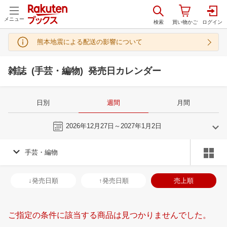
メニュー
熊本地震による配送の影響について
雑誌 (手芸・編物) 発売日カレンダー
日別
週間
月間
今週
2026年12月27日～2027年1月2日
手芸・編物
12
1
2027
2027
年
月
年
月
2
3
4
5
27
28
29
30
31
1
2
31
1
2
3
↓発売日順
↑発売日順
売上順
9
10
11
12
3
4
5
6
7
8
9
7
8
9
1
16
17
18
19
10
11
12
13
14
15
16
14
15
16
1
ご指定の条件に該当する商品は見つかりませんでした。
23
24
25
26
17
18
19
20
21
22
23
21
22
23
2