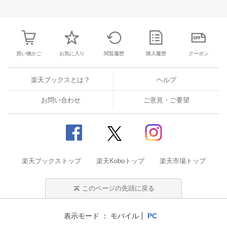
30
31
1
2
24
25
26
27
28
29
30
28
1
2
3
6
7
8
9
31
1
2
3
4
5
6
7
8
9
1
買い物かご
お気に入り
閲覧履歴
購入履歴
クーポン
楽天ブックスとは？
ヘルプ
お問い合わせ
ご意見・ご要望
楽天ブックストップ
楽天Koboトップ
楽天市場トップ
このページの先頭に戻る
表示モード
モバイル
PC