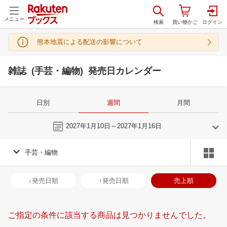
メニュー
熊本地震による配送の影響について
雑誌 (手芸・編物) 発売日カレンダー
日別
週間
月間
今週
2027年1月10日～2027年1月16日
手芸・編物
12
1
2027
2027
年
月
年
月
2
3
4
5
27
28
29
30
31
1
2
31
1
2
3
↓発売日順
↑発売日順
売上順
9
10
11
12
3
4
5
6
7
8
9
7
8
9
1
16
17
18
19
10
11
12
13
14
15
16
14
15
16
1
ご指定の条件に該当する商品は見つかりませんでした。
23
24
25
26
17
18
19
20
21
22
23
21
22
23
2