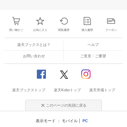
30
31
1
2
24
25
26
27
28
29
30
28
1
2
3
6
7
8
9
31
1
2
3
4
5
6
7
8
9
1
買い物かご
お気に入り
閲覧履歴
購入履歴
クーポン
楽天ブックスとは？
ヘルプ
お問い合わせ
ご意見・ご要望
楽天ブックストップ
楽天Koboトップ
楽天市場トップ
このページの先頭に戻る
表示モード
モバイル
PC