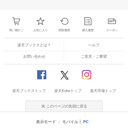
30
31
1
2
24
25
26
27
28
29
30
28
1
2
3
6
7
8
9
31
1
2
3
4
5
6
7
8
9
1
買い物かご
お気に入り
閲覧履歴
購入履歴
クーポン
楽天ブックスとは？
ヘルプ
お問い合わせ
ご意見・ご要望
楽天ブックストップ
楽天Koboトップ
楽天市場トップ
このページの先頭に戻る
表示モード
モバイル
PC