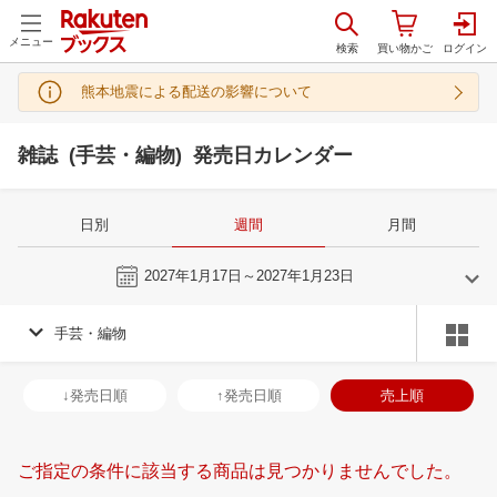
メニュー
熊本地震による配送の影響について
雑誌 (手芸・編物) 発売日カレンダー
日別
週間
月間
今週
2027年1月17日～2027年1月23日
手芸・編物
12
1
2027
2027
年
月
年
月
2
3
4
5
27
28
29
30
31
1
2
31
1
2
3
↓発売日順
↑発売日順
売上順
9
10
11
12
3
4
5
6
7
8
9
7
8
9
1
16
17
18
19
10
11
12
13
14
15
16
14
15
16
1
ご指定の条件に該当する商品は見つかりませんでした。
23
24
25
26
17
18
19
20
21
22
23
21
22
23
2