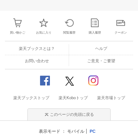
30
31
1
2
24
25
26
27
28
29
30
28
1
2
3
6
7
8
9
31
1
2
3
4
5
6
7
8
9
1
買い物かご
お気に入り
閲覧履歴
購入履歴
クーポン
楽天ブックスとは？
ヘルプ
お問い合わせ
ご意見・ご要望
楽天ブックストップ
楽天Koboトップ
楽天市場トップ
このページの先頭に戻る
表示モード
モバイル
PC