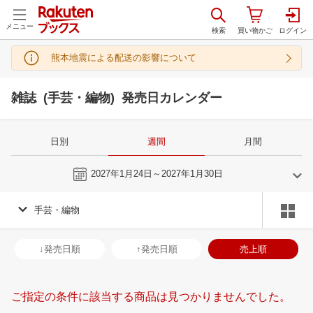
メニュー
熊本地震による配送の影響について
雑誌 (手芸・編物) 発売日カレンダー
日別
週間
月間
今週
2027年1月24日～2027年1月30日
手芸・編物
12
1
2027
2027
年
月
年
月
2
3
4
5
27
28
29
30
31
1
2
31
1
2
3
↓発売日順
↑発売日順
売上順
9
10
11
12
3
4
5
6
7
8
9
7
8
9
1
16
17
18
19
10
11
12
13
14
15
16
14
15
16
1
ご指定の条件に該当する商品は見つかりませんでした。
23
24
25
26
17
18
19
20
21
22
23
21
22
23
2