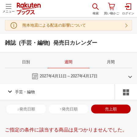
メニュー
熊本地震による配送の影響について
雑誌 (手芸・編物) 発売日カレンダー
日別
週間
月間
今週
2027年4月11日～2027年4月17日
手芸・編物
3
4
2027
2027
年
月
年
月
3
4
5
6
28
29
30
31
1
2
3
25
26
27
2
↓発売日順
↑発売日順
売上順
10
11
12
13
4
5
6
7
8
9
10
2
3
4
5
17
18
19
20
11
12
13
14
15
16
17
9
10
11
1
ご指定の条件に該当する商品は見つかりませんでした。
24
25
26
27
18
19
20
21
22
23
24
16
17
18
1