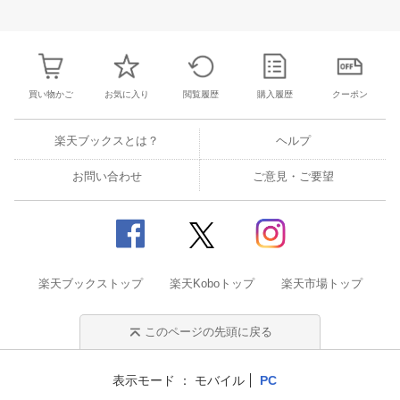
31
1
2
3
25
26
27
28
29
30
1
23
24
25
2
7
8
9
10
2
3
4
5
6
7
8
30
31
1
2
買い物かご
お気に入り
閲覧履歴
購入履歴
クーポン
楽天ブックスとは？
ヘルプ
お問い合わせ
ご意見・ご要望
楽天ブックストップ
楽天Koboトップ
楽天市場トップ
このページの先頭に戻る
表示モード
モバイル
PC