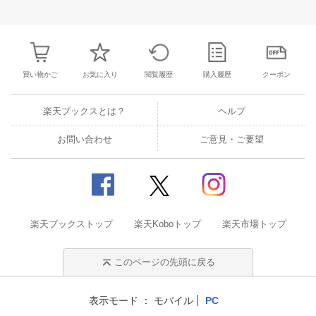
28
29
30
1
23
24
25
26
27
28
29
27
28
29
3
5
6
7
8
30
31
1
2
3
4
5
4
5
6
7
買い物かご
お気に入り
閲覧履歴
購入履歴
クーポン
楽天ブックスとは？
ヘルプ
お問い合わせ
ご意見・ご要望
楽天ブックストップ
楽天Koboトップ
楽天市場トップ
このページの先頭に戻る
表示モード
モバイル
PC