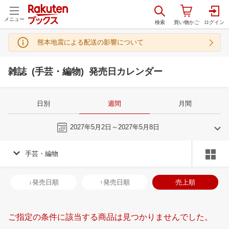
メニュー
熊本地震による配送の影響について
雑誌 (手芸・編物) 発売日カレンダー
日別
週間
月間
今週
2027年5月2日～2027年5月8日
手芸・編物
4
5
2027
2027
年
月
年
月
31
1
2
3
25
26
27
28
29
30
1
30
31
1
2
↓発売日順
↑発売日順
売上順
7
8
9
10
2
3
4
5
6
7
8
6
7
8
9
14
15
16
17
9
10
11
12
13
14
15
13
14
15
1
ご指定の条件に該当する商品は見つかりませんでした。
21
22
23
24
16
17
18
19
20
21
22
20
21
22
2