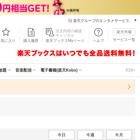
楽天グループのエンタメサービス
本/ゲーム/CD/DVD
注文内容の確認・
楽天市場
キャンセル
楽天ブックス
サービス一覧
お気に入り
購入履歴
楽天ブックスMyページ
ヘルプ
電子書籍
楽天Kobo
雑誌読み放題
楽天マガジン
放題
音楽配信
電子書籍(楽天Kobo)
R18+
音楽配信
楽天ミュージック
動画配信
楽天TV
動画配信ガイド
Rakuten PLAY
無料テレビ
Rチャンネル
チケット
今日
今週
今月