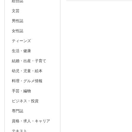
総合誌
文芸
日別
週間
男性誌
prev
9
2026
20
年
月
女性誌
30
31
1
2
3
4
5
27
28
29
ティーンズ
6
7
8
9
10
11
12
4
5
6
生活・健康
13
14
15
16
17
18
19
11
12
13
結婚・出産・子育て
20
21
22
23
24
25
26
18
19
20
幼児・児童・絵本
27
28
29
30
1
2
3
25
26
27
料理・グルメ情報
4
5
6
7
8
9
10
1
2
3
手芸・編物
ビジネス・投資
専門誌
資格・求人・キャリア
テキスト