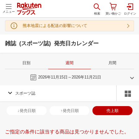
メニュー
熊本地震による配送の影響について
雑誌 (スポーツ誌) 発売日カレンダー
日別
週間
月間
今週
2026年11月15日～2026年11月21日
スポーツ誌
10
11
2026
2026
年
月
年
月
30
1
2
3
25
26
27
28
29
30
31
29
30
1
2
↓発売日順
↑発売日順
売上順
7
8
9
10
1
2
3
4
5
6
7
6
7
8
9
14
15
16
17
8
9
10
11
12
13
14
13
14
15
1
ご指定の条件に該当する商品は見つかりませんでした。
21
22
23
24
15
16
17
18
19
20
21
20
21
22
2