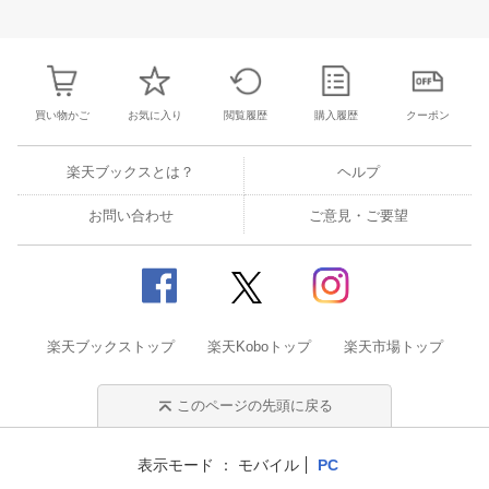
28
29
30
31
22
23
24
25
26
27
28
27
28
29
3
4
5
6
7
29
30
1
2
3
4
5
3
4
5
6
買い物かご
お気に入り
閲覧履歴
購入履歴
クーポン
楽天ブックスとは？
ヘルプ
お問い合わせ
ご意見・ご要望
楽天ブックストップ
楽天Koboトップ
楽天市場トップ
このページの先頭に戻る
表示モード
モバイル
PC