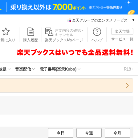
楽天グループのエンタメサービス
本/ゲーム/CD/DVD
注文内容の確認・
楽天市場
キャンセル
楽天ブックス
サービス一覧
お気に入り
購入履歴
楽天ブックスMyページ
ヘルプ
電子書籍
楽天Kobo
雑誌読み放題
楽天マガジン
放題
音楽配信
電子書籍(楽天Kobo)
R18+
音楽配信
楽天ミュージック
動画配信
楽天TV
動画配信ガイド
Rakuten PLAY
無料テレビ
Rチャンネル
チケット
今日
今週
今月