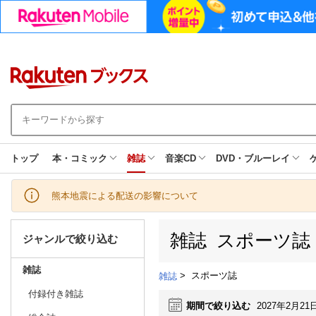
トップ
本・コミック
雑誌
音楽CD
DVD・ブルーレイ
熊本地震による配送の影響について
雑誌 スポーツ誌
ジャンルで絞り込む
雑誌
>
スポーツ誌
雑誌
付録付き雑誌
期間で絞り込む
2027年2月21