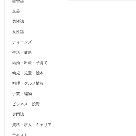
総合誌
文芸
日別
週間
男性誌
prev
12
2026
20
年
月
女性誌
29
30
1
2
3
4
5
27
28
29
ティーンズ
6
7
8
9
10
11
12
3
4
5
生活・健康
13
14
15
16
17
18
19
10
11
12
結婚・出産・子育て
20
21
22
23
24
25
26
17
18
19
幼児・児童・絵本
27
28
29
30
31
1
2
24
25
26
料理・グルメ情報
3
4
5
6
7
8
9
31
1
2
手芸・編物
ビジネス・投資
専門誌
資格・求人・キャリア
テキスト