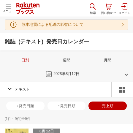
メニュー
熊本地震による配送の影響について
雑誌 (テキスト) 発売日カレンダー
日別
週間
月間
今日
2026年6月12日
テキスト
5
6
2026
2026
年
月
年
月
29
30
1
2
31
1
2
3
4
5
6
28
29
30
1
↓発売日順
↑発売日順
売上順
6
7
8
9
7
8
9
10
11
12
13
5
6
7
8
13
14
15
16
14
15
16
17
18
19
20
12
13
14
1
[
1
件～
9
件]全
9
件
20
21
22
23
21
22
23
24
25
26
27
19
20
21
2
6月 12日