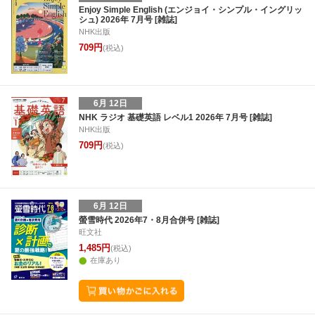
27
28
29
30
28
29
30
1
2
3
4
26
27
28
2
Enjoy Simple English (エンジョイ・シンプル・イングリッ
シュ) 2026年 7月号 [雑誌]
3
4
5
6
5
6
7
8
9
10
11
2
3
4
5
NHK出版
709円
(税込)
6月 12日
NHK ラジオ 基礎英語 レベル1 2026年 7月号 [雑誌]
NHK出版
709円
(税込)
6月 12日
螢雪時代 2026年7・8月合併号 [雑誌]
旺文社
1,485円
(税込)
在庫あり