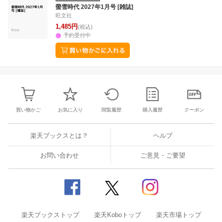
25
26
27
28
27
28
29
30
31
1
2
24
25
26
2
螢雪時代 2027年1月号 [雑誌]
旺文社
2
3
4
5
3
4
5
6
7
8
9
31
1
2
3
1,485円
(税込)
予約受付中
買い物かご
お気に入り
閲覧履歴
購入履歴
クーポン
楽天ブックスとは？
ヘルプ
お問い合わせ
ご意見・ご要望
楽天ブックストップ
楽天Koboトップ
楽天市場トップ