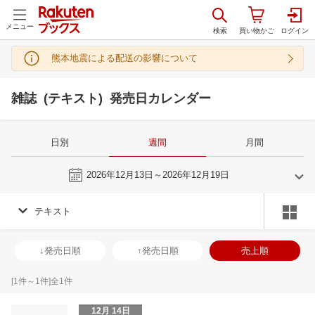
メニュー
熊本地震による配送の影響について
雑誌 (テキスト) 発売日カレンダー
日別
週間
月間
今週
2026年12月13日～2026年12月19日
テキスト
11
12
2026
2027
年
月
年
月
28
29
30
31
29
30
1
2
3
4
5
27
28
29
3
↓発売日順
↑発売日順
売上順
4
5
6
7
6
7
8
9
10
11
12
3
4
5
6
11
12
13
14
13
14
15
16
17
18
19
10
11
12
1
[
1
件～
1
件]全
1
件
18
19
20
21
20
21
22
23
24
25
26
17
18
19
2
12月 14日