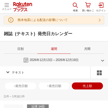
メニュー
熊本地震による配送の影響について
雑誌 (テキスト) 発売日カレンダー
日別
週間
月間
今週
2026年12月13日～2026年12月19日
テキスト
11
12
2026
2027
年
月
年
月
28
29
30
31
29
30
1
2
3
4
5
27
28
29
3
↓発売日順
↑発売日順
売上順
4
5
6
7
6
7
8
9
10
11
12
3
4
5
6
11
12
13
14
13
14
15
16
17
18
19
10
11
12
1
[
1
件～
1
件]全
1
件
18
19
20
21
20
21
22
23
24
25
26
17
18
19
2
12月 14日