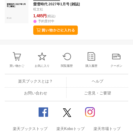
25
26
27
28
27
28
29
30
31
1
2
24
25
26
2
螢雪時代 2027年1月号 [雑誌]
旺文社
2
3
4
5
3
4
5
6
7
8
9
31
1
2
3
1,485円
(税込)
予約受付中
買い物かご
お気に入り
閲覧履歴
購入履歴
クーポン
楽天ブックスとは？
ヘルプ
お問い合わせ
ご意見・ご要望
楽天ブックストップ
楽天Koboトップ
楽天市場トップ