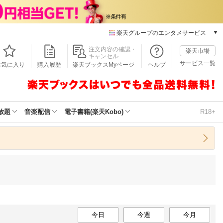
楽天グループのエンタメサービス
本/ゲーム/CD/DVD
注文内容の確認・
楽天市場
キャンセル
楽天ブックス
サービス一覧
お気に入り
購入履歴
楽天ブックスMyページ
ヘルプ
電子書籍
楽天Kobo
雑誌読み放題
楽天マガジン
放題
音楽配信
電子書籍(楽天Kobo)
R18+
音楽配信
楽天ミュージック
動画配信
楽天TV
動画配信ガイド
Rakuten PLAY
無料テレビ
Rチャンネル
チケット
今日
今週
今月