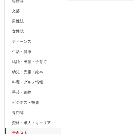
総合誌
文芸
日別
週間
男性誌
prev
11
2026
20
年
月
女性誌
25
26
27
28
29
30
31
29
30
1
ティーンズ
1
2
3
4
5
6
7
6
7
8
生活・健康
8
9
10
11
12
13
14
13
14
15
結婚・出産・子育て
15
16
17
18
19
20
21
20
21
22
幼児・児童・絵本
22
23
24
25
26
27
28
27
28
29
料理・グルメ情報
29
30
1
2
3
4
5
3
4
5
手芸・編物
ビジネス・投資
専門誌
資格・求人・キャリア
テキスト