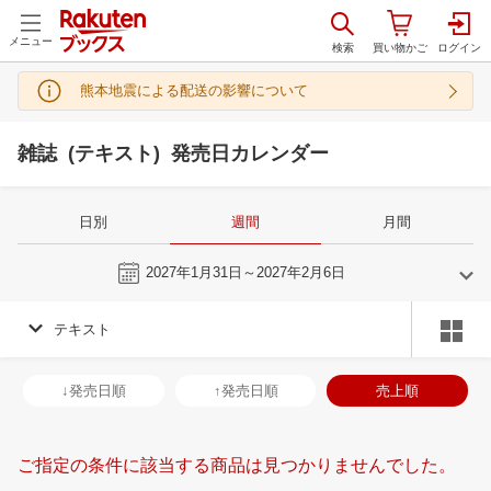
メニュー
熊本地震による配送の影響について
雑誌 (テキスト) 発売日カレンダー
日別
週間
月間
今週
2027年1月31日～2027年2月6日
テキスト
1
2
2027
2027
年
月
年
月
30
31
1
2
31
1
2
3
4
5
6
28
1
2
3
↓発売日順
↑発売日順
売上順
6
7
8
9
7
8
9
10
11
12
13
7
8
9
1
13
14
15
16
14
15
16
17
18
19
20
14
15
16
1
ご指定の条件に該当する商品は見つかりませんでした。
20
21
22
23
21
22
23
24
25
26
27
21
22
23
2