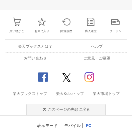
27
28
29
30
28
1
2
3
4
5
6
28
29
30
3
3
4
5
6
7
8
9
10
11
12
13
4
5
6
7
買い物かご
お気に入り
閲覧履歴
購入履歴
クーポン
楽天ブックスとは？
ヘルプ
お問い合わせ
ご意見・ご要望
楽天ブックストップ
楽天Koboトップ
楽天市場トップ
このページの先頭に戻る
表示モード
モバイル
PC