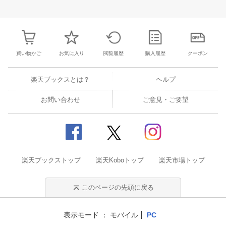
25
26
27
28
27
28
29
30
31
1
2
24
25
26
2
2
3
4
5
3
4
5
6
7
8
9
31
1
2
3
買い物かご
お気に入り
閲覧履歴
購入履歴
クーポン
楽天ブックスとは？
ヘルプ
お問い合わせ
ご意見・ご要望
楽天ブックストップ
楽天Koboトップ
楽天市場トップ
このページの先頭に戻る
表示モード
モバイル
PC