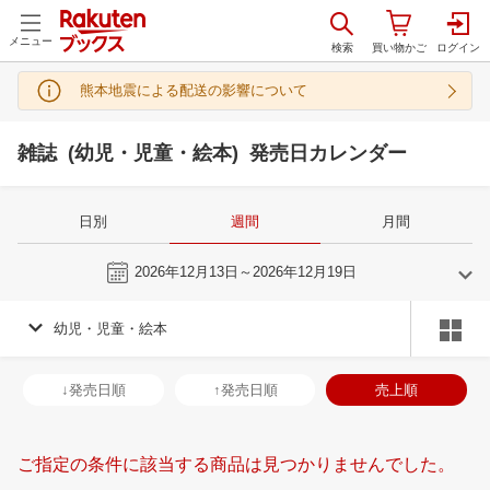
メニュー
熊本地震による配送の影響について
雑誌 (幼児・児童・絵本) 発売日カレンダー
日別
週間
月間
今週
2026年12月13日～2026年12月19日
幼児・児童・絵本
11
12
2026
2027
年
月
年
月
28
29
30
31
29
30
1
2
3
4
5
27
28
29
3
↓発売日順
↑発売日順
売上順
4
5
6
7
6
7
8
9
10
11
12
3
4
5
6
11
12
13
14
13
14
15
16
17
18
19
10
11
12
1
ご指定の条件に該当する商品は見つかりませんでした。
18
19
20
21
20
21
22
23
24
25
26
17
18
19
2