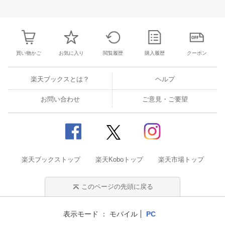
25
26
27
28
27
28
29
30
31
1
2
24
25
26
2
2
3
4
5
3
4
5
6
7
8
9
31
1
2
3
買い物かご
お気に入り
閲覧履歴
購入履歴
クーポン
楽天ブックスとは？
ヘルプ
お問い合わせ
ご意見・ご要望
楽天ブックストップ
楽天Koboトップ
楽天市場トップ
このページの先頭に戻る
表示モード
モバイル
PC