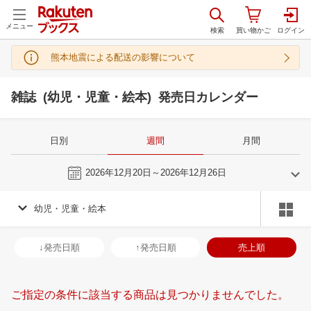
メニュー
熊本地震による配送の影響について
雑誌 (幼児・児童・絵本) 発売日カレンダー
日別
週間
月間
今週
2026年12月20日～2026年12月26日
幼児・児童・絵本
11
12
2026
2027
年
月
年
月
28
29
30
31
29
30
1
2
3
4
5
27
28
29
3
↓発売日順
↑発売日順
売上順
4
5
6
7
6
7
8
9
10
11
12
3
4
5
6
11
12
13
14
13
14
15
16
17
18
19
10
11
12
1
ご指定の条件に該当する商品は見つかりませんでした。
18
19
20
21
20
21
22
23
24
25
26
17
18
19
2