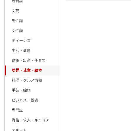
総合誌
文芸
日別
週間
男性誌
prev
11
2026
20
年
月
女性誌
25
26
27
28
29
30
31
29
30
1
ティーンズ
1
2
3
4
5
6
7
6
7
8
生活・健康
8
9
10
11
12
13
14
13
14
15
結婚・出産・子育て
15
16
17
18
19
20
21
20
21
22
幼児・児童・絵本
22
23
24
25
26
27
28
27
28
29
料理・グルメ情報
29
30
1
2
3
4
5
3
4
5
手芸・編物
ビジネス・投資
専門誌
資格・求人・キャリア
テキスト