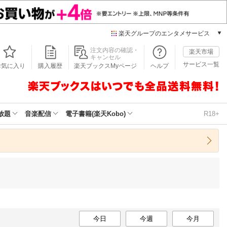
楽天グループのエンタメサービス
本/ゲーム/CD/DVD
注文内容の確認・
楽天市場
キャンセル
楽天ブックス
サービス一覧
お気に入り
購入履歴
楽天ブックスMyページ
ヘルプ
電子書籍
楽天Kobo
雑誌読み放題
楽天マガジン
放題
音楽配信
電子書籍(楽天Kobo)
R18+
音楽配信
楽天ミュージック
動画配信
楽天TV
動画配信ガイド
Rakuten PLAY
無料テレビ
Rチャンネル
チケット
今日
今週
今月