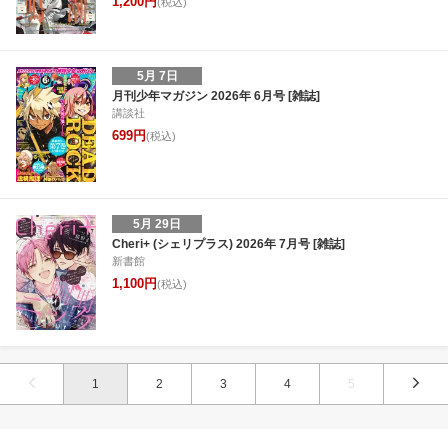
1,200円
(税込)
5月 7日
月刊少年マガジン 2026年 6月号 [雑誌]
講談社
699円
(税込)
5月 29日
Cheri+ (シェリプラス) 2026年 7月号 [雑誌]
新書館
1,100円
(税込)
1
2
3
4
5