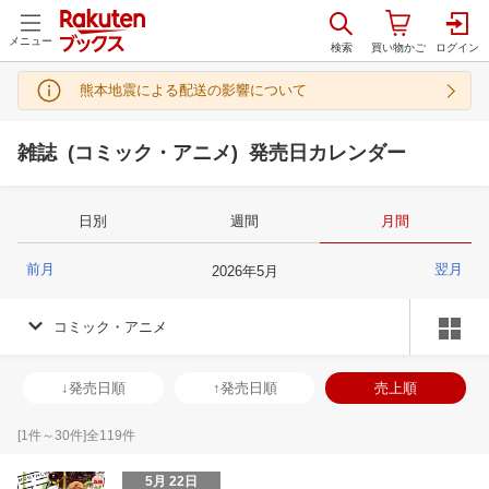
メニュー
熊本地震による配送の影響について
雑誌 (コミック・アニメ) 発売日カレンダー
日別
週間
月間
前月
翌月
2026
年
5
月
コミック・アニメ
↓発売日順
↑発売日順
売上順
[
1
件～
30
件]全
119
件
5月 22日