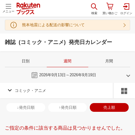
メニュー
熊本地震による配送の影響について
雑誌 (コミック・アニメ) 発売日カレンダー
日別
週間
月間
今週
2026年9月13日～2026年9月19日
コミック・アニメ
8
9
2026
2026
年
月
年
月
29
30
31
1
30
31
1
2
3
4
5
27
28
29
3
↓発売日順
↑発売日順
売上順
5
6
7
8
6
7
8
9
10
11
12
4
5
6
7
12
13
14
15
13
14
15
16
17
18
19
11
12
13
1
ご指定の条件に該当する商品は見つかりませんでした。
19
20
21
22
20
21
22
23
24
25
26
18
19
20
2