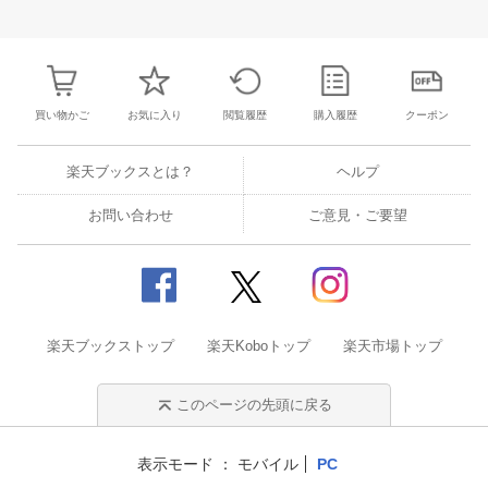
26
27
28
29
27
28
29
30
1
2
3
25
26
27
2
2
3
4
5
4
5
6
7
8
9
10
1
2
3
4
買い物かご
お気に入り
閲覧履歴
購入履歴
クーポン
楽天ブックスとは？
ヘルプ
お問い合わせ
ご意見・ご要望
楽天ブックストップ
楽天Koboトップ
楽天市場トップ
このページの先頭に戻る
表示モード
モバイル
PC