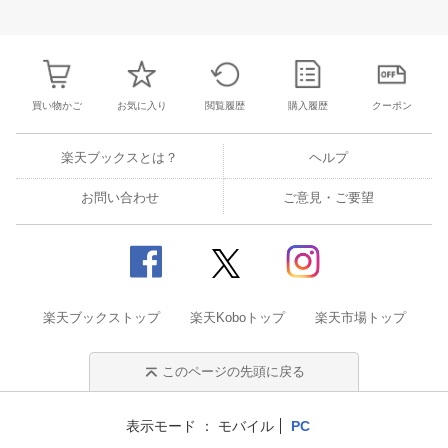
25
26
27
28
27
28
29
30
31
1
2
24
25
26
2
2
3
4
5
3
4
5
6
7
8
9
31
1
2
3
買い物かご
お気に入り
閲覧履歴
購入履歴
クーポン
楽天ブックスとは？
ヘルプ
お問い合わせ
ご意見・ご要望
楽天ブックストップ
楽天Koboトップ
楽天市場トップ
このページの先頭に戻る
表示モード
モバイル
PC