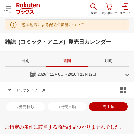
メニュー
熊本地震による配送の影響について
雑誌 (コミック・アニメ) 発売日カレンダー
日別
週間
月間
今週
2026年12月6日～2026年12月12日
コミック・アニメ
11
12
2026
2027
年
月
年
月
28
29
30
31
29
30
1
2
3
4
5
27
28
29
3
↓発売日順
↑発売日順
売上順
4
5
6
7
6
7
8
9
10
11
12
3
4
5
6
11
12
13
14
13
14
15
16
17
18
19
10
11
12
1
ご指定の条件に該当する商品は見つかりませんでした。
18
19
20
21
20
21
22
23
24
25
26
17
18
19
2