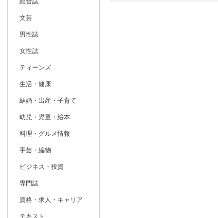
総合誌
文芸
日別
週間
男性誌
prev
10
2026
20
年
月
女性誌
27
28
29
30
1
2
3
25
26
27
ティーンズ
4
5
6
7
8
9
10
1
2
3
生活・健康
11
12
13
14
15
16
17
8
9
10
結婚・出産・子育て
18
19
20
21
22
23
24
15
16
17
幼児・児童・絵本
25
26
27
28
29
30
31
22
23
24
料理・グルメ情報
1
2
3
4
5
6
7
29
30
1
手芸・編物
ビジネス・投資
専門誌
資格・求人・キャリア
テキスト