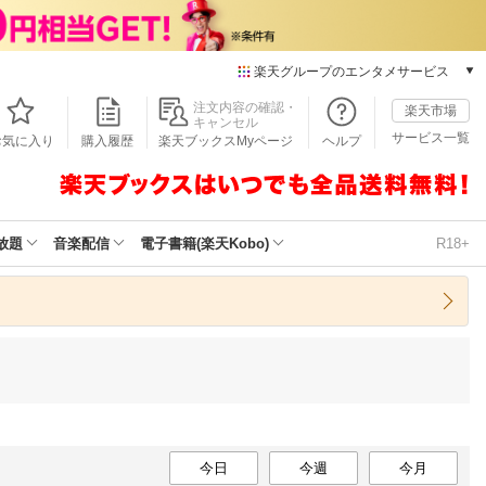
楽天グループのエンタメサービス
本/ゲーム/CD/DVD
注文内容の確認・
楽天市場
キャンセル
楽天ブックス
サービス一覧
お気に入り
購入履歴
楽天ブックスMyページ
ヘルプ
電子書籍
楽天Kobo
雑誌読み放題
楽天マガジン
放題
音楽配信
電子書籍(楽天Kobo)
R18+
音楽配信
楽天ミュージック
動画配信
楽天TV
動画配信ガイド
Rakuten PLAY
無料テレビ
Rチャンネル
チケット
今日
今週
今月