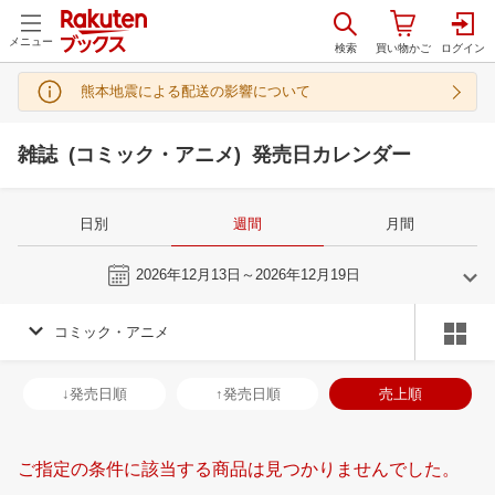
メニュー
熊本地震による配送の影響について
雑誌 (コミック・アニメ) 発売日カレンダー
日別
週間
月間
今週
2026年12月13日～2026年12月19日
コミック・アニメ
11
12
2026
2027
年
月
年
月
28
29
30
31
29
30
1
2
3
4
5
27
28
29
3
↓発売日順
↑発売日順
売上順
4
5
6
7
6
7
8
9
10
11
12
3
4
5
6
11
12
13
14
13
14
15
16
17
18
19
10
11
12
1
ご指定の条件に該当する商品は見つかりませんでした。
18
19
20
21
20
21
22
23
24
25
26
17
18
19
2