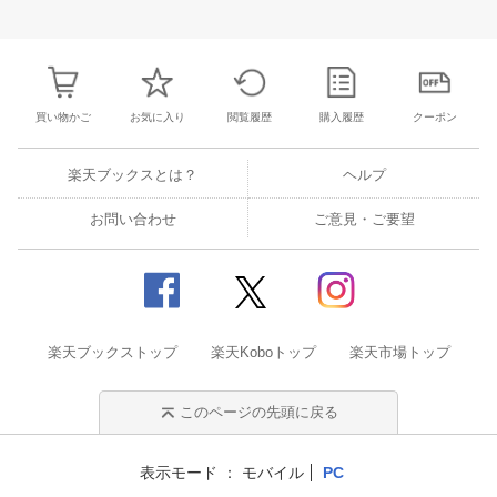
25
26
27
28
27
28
29
30
31
1
2
24
25
26
2
2
3
4
5
3
4
5
6
7
8
9
31
1
2
3
買い物かご
お気に入り
閲覧履歴
購入履歴
クーポン
楽天ブックスとは？
ヘルプ
お問い合わせ
ご意見・ご要望
楽天ブックストップ
楽天Koboトップ
楽天市場トップ
このページの先頭に戻る
表示モード
モバイル
PC