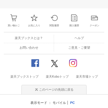
25
26
27
28
27
28
29
30
31
1
2
24
25
26
2
2
3
4
5
3
4
5
6
7
8
9
31
1
2
3
買い物かご
お気に入り
閲覧履歴
購入履歴
クーポン
楽天ブックスとは？
ヘルプ
お問い合わせ
ご意見・ご要望
楽天ブックストップ
楽天Koboトップ
楽天市場トップ
このページの先頭に戻る
表示モード
モバイル
PC