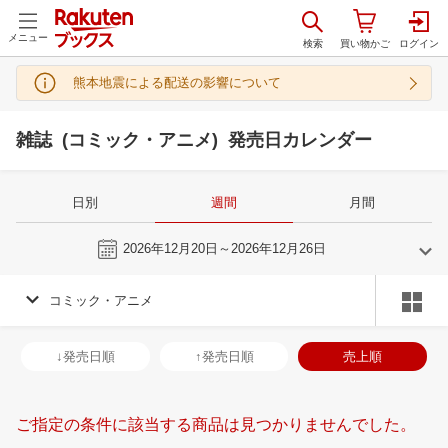
メニュー
熊本地震による配送の影響について
雑誌 (コミック・アニメ) 発売日カレンダー
日別
週間
月間
今週
2026年12月20日～2026年12月26日
コミック・アニメ
11
12
2026
2027
年
月
年
月
28
29
30
31
29
30
1
2
3
4
5
27
28
29
3
↓発売日順
↑発売日順
売上順
4
5
6
7
6
7
8
9
10
11
12
3
4
5
6
11
12
13
14
13
14
15
16
17
18
19
10
11
12
1
ご指定の条件に該当する商品は見つかりませんでした。
18
19
20
21
20
21
22
23
24
25
26
17
18
19
2