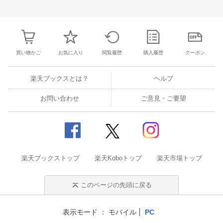
30
31
1
2
24
25
26
27
28
29
30
28
1
2
3
6
7
8
9
31
1
2
3
4
5
6
7
8
9
1
買い物かご
お気に入り
閲覧履歴
購入履歴
クーポン
楽天ブックスとは？
ヘルプ
お問い合わせ
ご意見・ご要望
楽天ブックストップ
楽天Koboトップ
楽天市場トップ
このページの先頭に戻る
表示モード
モバイル
PC