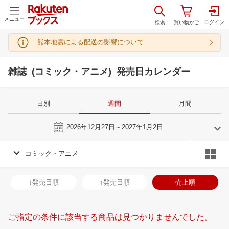
メニュー
熊本地震による配送の影響について
雑誌 (コミック・アニメ) 発売日カレンダー
日別
週間
月間
今週
2026年12月27日～2027年1月2日
コミック・アニメ
12
1
2027
2027
年
月
年
月
2
3
4
5
27
28
29
30
31
1
2
31
1
2
3
↓発売日順
↑発売日順
売上順
9
10
11
12
3
4
5
6
7
8
9
7
8
9
1
16
17
18
19
10
11
12
13
14
15
16
14
15
16
1
ご指定の条件に該当する商品は見つかりませんでした。
23
24
25
26
17
18
19
20
21
22
23
21
22
23
2