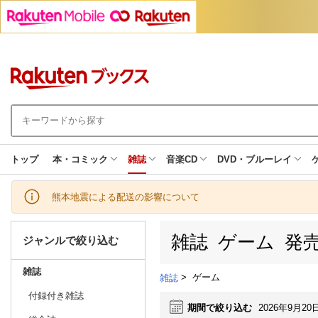
トップ
本・コミック
雑誌
音楽CD
DVD・ブルーレイ
熊本地震による配送の影響について
雑誌 ゲーム 発
ジャンルで絞り込む
雑誌
>
ゲーム
雑誌
付録付き雑誌
期間で絞り込む
2026年9月20