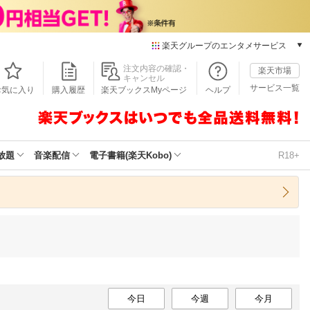
楽天グループのエンタメサービス
本/ゲーム/CD/DVD
注文内容の確認・
楽天市場
キャンセル
楽天ブックス
サービス一覧
お気に入り
購入履歴
楽天ブックスMyページ
ヘルプ
電子書籍
楽天Kobo
雑誌読み放題
楽天マガジン
放題
音楽配信
電子書籍(楽天Kobo)
R18+
音楽配信
楽天ミュージック
動画配信
楽天TV
動画配信ガイド
Rakuten PLAY
無料テレビ
Rチャンネル
チケット
今日
今週
今月