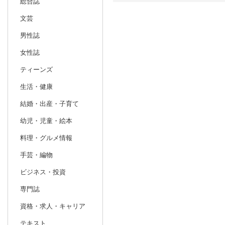
総合誌
文芸
日別
週間
男性誌
prev
7
2026
20
年
月
女性誌
28
29
30
1
2
3
4
26
27
28
ティーンズ
5
6
7
8
9
10
11
2
3
4
生活・健康
12
13
14
15
16
17
18
9
10
11
結婚・出産・子育て
19
20
21
22
23
24
25
16
17
18
幼児・児童・絵本
26
27
28
29
30
31
1
23
24
25
料理・グルメ情報
2
3
4
5
6
7
8
30
31
1
手芸・編物
ビジネス・投資
専門誌
資格・求人・キャリア
テキスト