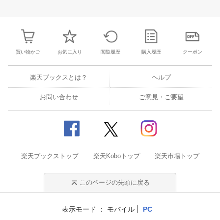
28
29
30
31
22
23
24
25
26
27
28
27
28
29
3
4
5
6
7
29
30
1
2
3
4
5
3
4
5
6
買い物かご
お気に入り
閲覧履歴
購入履歴
クーポン
楽天ブックスとは？
ヘルプ
お問い合わせ
ご意見・ご要望
楽天ブックストップ
楽天Koboトップ
楽天市場トップ
このページの先頭に戻る
表示モード
モバイル
PC