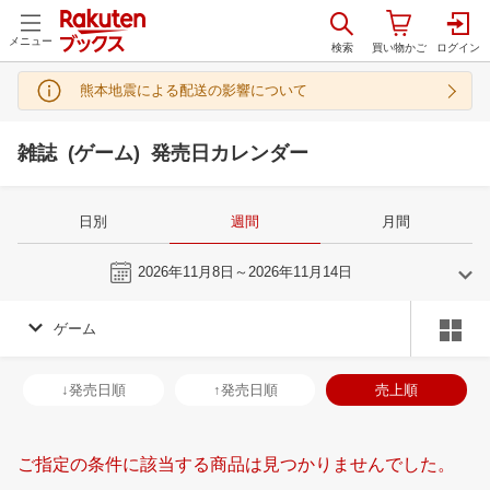
メニュー
熊本地震による配送の影響について
雑誌 (ゲーム) 発売日カレンダー
日別
週間
月間
今週
2026年11月8日～2026年11月14日
ゲーム
10
11
2026
2026
年
月
年
月
30
1
2
3
25
26
27
28
29
30
31
29
30
1
2
↓発売日順
↑発売日順
売上順
7
8
9
10
1
2
3
4
5
6
7
6
7
8
9
14
15
16
17
8
9
10
11
12
13
14
13
14
15
1
ご指定の条件に該当する商品は見つかりませんでした。
21
22
23
24
15
16
17
18
19
20
21
20
21
22
2