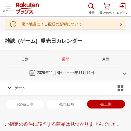
メニュー
熊本地震による配送の影響について
雑誌 (ゲーム) 発売日カレンダー
日別
週間
月間
今週
2026年11月8日～2026年11月14日
ゲーム
10
11
2026
2026
年
月
年
月
30
1
2
3
25
26
27
28
29
30
31
29
30
1
2
↓発売日順
↑発売日順
売上順
7
8
9
10
1
2
3
4
5
6
7
6
7
8
9
14
15
16
17
8
9
10
11
12
13
14
13
14
15
1
ご指定の条件に該当する商品は見つかりませんでした。
21
22
23
24
15
16
17
18
19
20
21
20
21
22
2