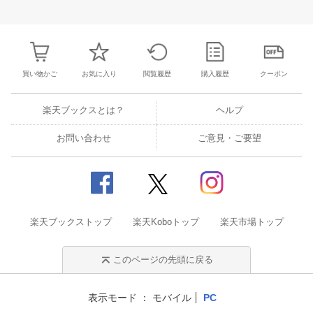
28
29
30
31
22
23
24
25
26
27
28
27
28
29
3
4
5
6
7
29
30
1
2
3
4
5
3
4
5
6
買い物かご
お気に入り
閲覧履歴
購入履歴
クーポン
楽天ブックスとは？
ヘルプ
お問い合わせ
ご意見・ご要望
楽天ブックストップ
楽天Koboトップ
楽天市場トップ
このページの先頭に戻る
表示モード
モバイル
PC