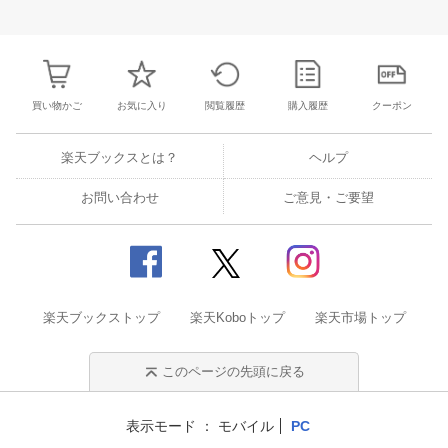
30
31
1
2
24
25
26
27
28
29
30
28
1
2
3
6
7
8
9
31
1
2
3
4
5
6
7
8
9
1
買い物かご
お気に入り
閲覧履歴
購入履歴
クーポン
楽天ブックスとは？
ヘルプ
お問い合わせ
ご意見・ご要望
楽天ブックストップ
楽天Koboトップ
楽天市場トップ
このページの先頭に戻る
表示モード
モバイル
PC