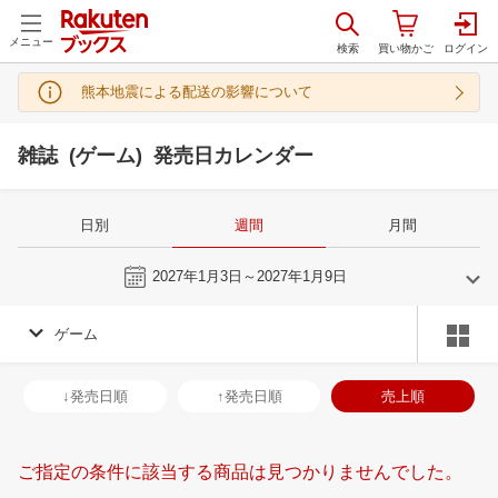
メニュー
熊本地震による配送の影響について
雑誌 (ゲーム) 発売日カレンダー
日別
週間
月間
今週
2027年1月3日～2027年1月9日
ゲーム
12
1
2027
2027
年
月
年
月
2
3
4
5
27
28
29
30
31
1
2
31
1
2
3
↓発売日順
↑発売日順
売上順
9
10
11
12
3
4
5
6
7
8
9
7
8
9
1
16
17
18
19
10
11
12
13
14
15
16
14
15
16
1
ご指定の条件に該当する商品は見つかりませんでした。
23
24
25
26
17
18
19
20
21
22
23
21
22
23
2