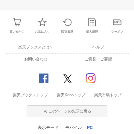
30
31
1
2
24
25
26
27
28
29
30
28
1
2
3
6
7
8
9
31
1
2
3
4
5
6
7
8
9
1
買い物かご
お気に入り
閲覧履歴
購入履歴
クーポン
楽天ブックスとは？
ヘルプ
お問い合わせ
ご意見・ご要望
楽天ブックストップ
楽天Koboトップ
楽天市場トップ
このページの先頭に戻る
表示モード
モバイル
PC