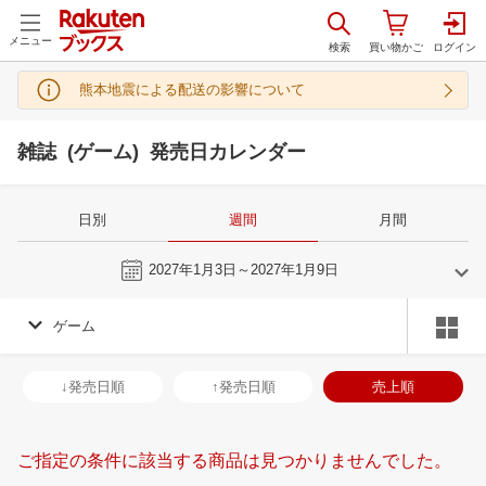
メニュー
熊本地震による配送の影響について
雑誌 (ゲーム) 発売日カレンダー
日別
週間
月間
今週
2027年1月3日～2027年1月9日
ゲーム
12
1
2027
2027
年
月
年
月
2
3
4
5
27
28
29
30
31
1
2
31
1
2
3
↓発売日順
↑発売日順
売上順
9
10
11
12
3
4
5
6
7
8
9
7
8
9
1
16
17
18
19
10
11
12
13
14
15
16
14
15
16
1
ご指定の条件に該当する商品は見つかりませんでした。
23
24
25
26
17
18
19
20
21
22
23
21
22
23
2