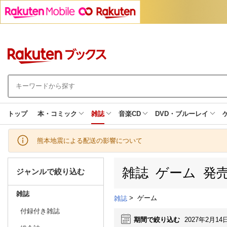
トップ
本・コミック
雑誌
音楽CD
DVD・ブルーレイ
熊本地震による配送の影響について
雑誌 ゲーム 発
ジャンルで絞り込む
雑誌
>
ゲーム
雑誌
付録付き雑誌
期間で絞り込む
2027年2月14