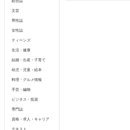
総合誌
文芸
日別
週間
男性誌
prev
12
2026
20
年
月
女性誌
29
30
1
2
3
4
5
27
28
29
ティーンズ
6
7
8
9
10
11
12
3
4
5
生活・健康
13
14
15
16
17
18
19
10
11
12
結婚・出産・子育て
20
21
22
23
24
25
26
17
18
19
幼児・児童・絵本
27
28
29
30
31
1
2
24
25
26
料理・グルメ情報
3
4
5
6
7
8
9
31
1
2
手芸・編物
ビジネス・投資
専門誌
資格・求人・キャリア
テキスト