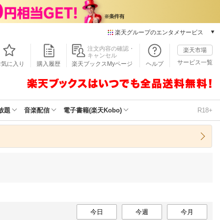
楽天グループのエンタメサービス
本/ゲーム/CD/DVD
注文内容の確認・
楽天市場
キャンセル
楽天ブックス
サービス一覧
お気に入り
購入履歴
楽天ブックスMyページ
ヘルプ
電子書籍
楽天Kobo
雑誌読み放題
楽天マガジン
放題
音楽配信
電子書籍(楽天Kobo)
R18+
音楽配信
楽天ミュージック
動画配信
楽天TV
動画配信ガイド
Rakuten PLAY
無料テレビ
Rチャンネル
チケット
今日
今週
今月