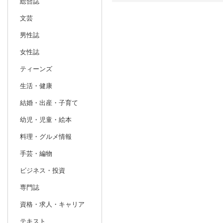
総合誌
文芸
日別
週間
男性誌
prev
12
2026
20
年
月
女性誌
29
30
1
2
3
4
5
27
28
29
ティーンズ
6
7
8
9
10
11
12
3
4
5
生活・健康
13
14
15
16
17
18
19
10
11
12
結婚・出産・子育て
20
21
22
23
24
25
26
17
18
19
幼児・児童・絵本
27
28
29
30
31
1
2
24
25
26
料理・グルメ情報
3
4
5
6
7
8
9
31
1
2
手芸・編物
ビジネス・投資
専門誌
資格・求人・キャリア
テキスト