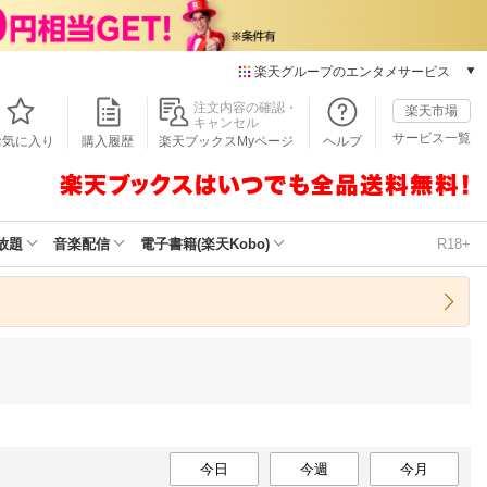
楽天グループのエンタメサービス
本/ゲーム/CD/DVD
注文内容の確認・
楽天市場
キャンセル
楽天ブックス
サービス一覧
お気に入り
購入履歴
楽天ブックスMyページ
ヘルプ
電子書籍
楽天Kobo
雑誌読み放題
楽天マガジン
放題
音楽配信
電子書籍(楽天Kobo)
R18+
音楽配信
楽天ミュージック
動画配信
楽天TV
動画配信ガイド
Rakuten PLAY
無料テレビ
Rチャンネル
チケット
今日
今週
今月