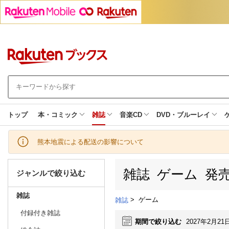
トップ
本・コミック
雑誌
音楽CD
DVD・ブルーレイ
熊本地震による配送の影響について
雑誌 ゲーム 発
ジャンルで絞り込む
雑誌
>
ゲーム
雑誌
付録付き雑誌
期間で絞り込む
2027年2月21