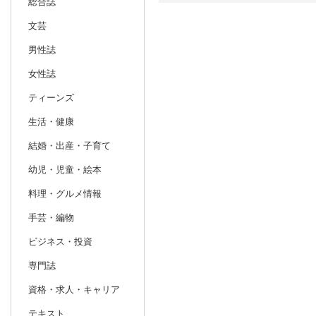
総合誌
文芸
日別
週間
男性誌
prev
1
2027
20
年
月
女性誌
27
28
29
30
31
1
2
31
1
2
ティーンズ
3
4
5
6
7
8
9
7
8
9
生活・健康
10
11
12
13
14
15
16
14
15
16
結婚・出産・子育て
17
18
19
20
21
22
23
21
22
23
幼児・児童・絵本
24
25
26
27
28
29
30
28
1
2
料理・グルメ情報
31
1
2
3
4
5
6
7
8
9
手芸・編物
ビジネス・投資
専門誌
資格・求人・キャリア
テキスト