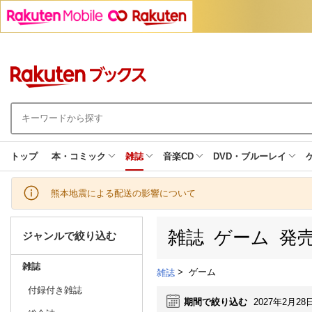
トップ
本・コミック
雑誌
音楽CD
DVD・ブルーレイ
熊本地震による配送の影響について
雑誌 ゲーム 発
ジャンルで絞り込む
雑誌
>
ゲーム
雑誌
付録付き雑誌
期間で絞り込む
2027年2月28