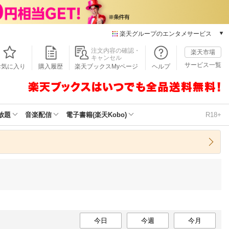
楽天グループのエンタメサービス
本/ゲーム/CD/DVD
注文内容の確認・
楽天市場
キャンセル
楽天ブックス
サービス一覧
お気に入り
購入履歴
楽天ブックスMyページ
ヘルプ
電子書籍
楽天Kobo
雑誌読み放題
楽天マガジン
放題
音楽配信
電子書籍(楽天Kobo)
R18+
音楽配信
楽天ミュージック
動画配信
楽天TV
動画配信ガイド
Rakuten PLAY
無料テレビ
Rチャンネル
チケット
今日
今週
今月