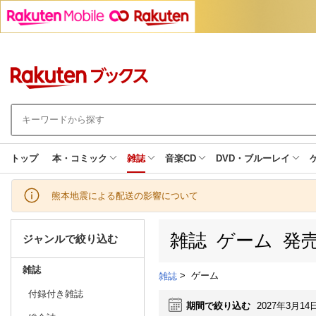
トップ
本・コミック
雑誌
音楽CD
DVD・ブルーレイ
熊本地震による配送の影響について
雑誌 ゲーム 発
ジャンルで絞り込む
雑誌
>
ゲーム
雑誌
付録付き雑誌
期間で絞り込む
2027年3月14