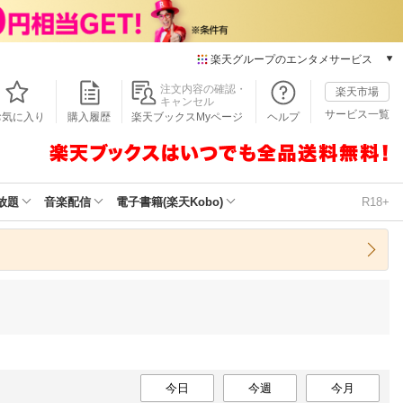
楽天グループのエンタメサービス
本/ゲーム/CD/DVD
注文内容の確認・
楽天市場
キャンセル
楽天ブックス
サービス一覧
お気に入り
購入履歴
楽天ブックスMyページ
ヘルプ
電子書籍
楽天Kobo
雑誌読み放題
楽天マガジン
放題
音楽配信
電子書籍(楽天Kobo)
R18+
音楽配信
楽天ミュージック
動画配信
楽天TV
動画配信ガイド
Rakuten PLAY
無料テレビ
Rチャンネル
チケット
今日
今週
今月