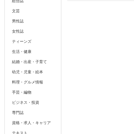
総合誌
文芸
日別
週間
男性誌
prev
1
2027
20
年
月
女性誌
27
28
29
30
31
1
2
31
1
2
ティーンズ
3
4
5
6
7
8
9
7
8
9
生活・健康
10
11
12
13
14
15
16
14
15
16
結婚・出産・子育て
17
18
19
20
21
22
23
21
22
23
幼児・児童・絵本
24
25
26
27
28
29
30
28
1
2
料理・グルメ情報
31
1
2
3
4
5
6
7
8
9
手芸・編物
ビジネス・投資
専門誌
資格・求人・キャリア
テキスト