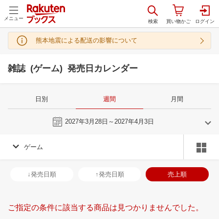
メニュー
熊本地震による配送の影響について
雑誌 (ゲーム) 発売日カレンダー
日別
週間
月間
今週
2027年3月28日～2027年4月3日
ゲーム
2
3
2027
2027
年
月
年
月
3
4
5
6
28
1
2
3
4
5
6
28
29
30
3
↓発売日順
↑発売日順
売上順
10
11
12
13
7
8
9
10
11
12
13
4
5
6
7
17
18
19
20
14
15
16
17
18
19
20
11
12
13
1
ご指定の条件に該当する商品は見つかりませんでした。
24
25
26
27
21
22
23
24
25
26
27
18
19
20
2