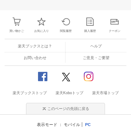
3
4
5
6
28
29
30
31
1
2
3
25
26
27
2
10
11
12
13
4
5
6
7
8
9
10
2
3
4
5
買い物かご
お気に入り
閲覧履歴
購入履歴
クーポン
楽天ブックスとは？
ヘルプ
お問い合わせ
ご意見・ご要望
楽天ブックストップ
楽天Koboトップ
楽天市場トップ
このページの先頭に戻る
表示モード
モバイル
PC