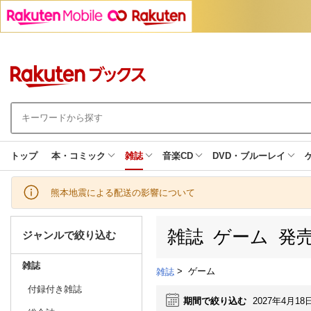
トップ
本・コミック
雑誌
音楽CD
DVD・ブルーレイ
熊本地震による配送の影響について
雑誌 ゲーム 発
ジャンルで絞り込む
雑誌
>
ゲーム
雑誌
付録付き雑誌
期間で絞り込む
2027年4月18