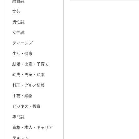
総合誌
文芸
日別
週間
男性誌
prev
2
2027
20
年
月
女性誌
31
1
2
3
4
5
6
28
1
2
ティーンズ
7
8
9
10
11
12
13
7
8
9
生活・健康
14
15
16
17
18
19
20
14
15
16
結婚・出産・子育て
21
22
23
24
25
26
27
21
22
23
幼児・児童・絵本
28
1
2
3
4
5
6
28
29
30
料理・グルメ情報
7
8
9
10
11
12
13
4
5
6
手芸・編物
ビジネス・投資
専門誌
資格・求人・キャリア
テキスト