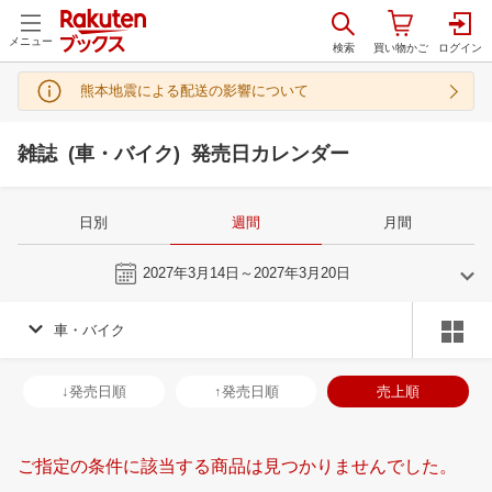
メニュー
熊本地震による配送の影響について
雑誌 (車・バイク) 発売日カレンダー
日別
週間
月間
今週
2027年3月14日～2027年3月20日
車・バイク
2
3
2027
2027
年
月
年
月
3
4
5
6
28
1
2
3
4
5
6
28
29
30
3
↓発売日順
↑発売日順
売上順
10
11
12
13
7
8
9
10
11
12
13
4
5
6
7
17
18
19
20
14
15
16
17
18
19
20
11
12
13
1
ご指定の条件に該当する商品は見つかりませんでした。
24
25
26
27
21
22
23
24
25
26
27
18
19
20
2