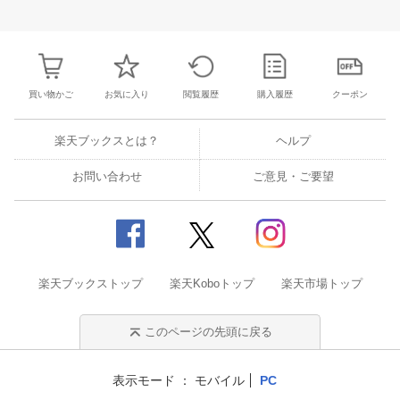
3
4
5
6
28
29
30
31
1
2
3
25
26
27
2
10
11
12
13
4
5
6
7
8
9
10
2
3
4
5
買い物かご
お気に入り
閲覧履歴
購入履歴
クーポン
楽天ブックスとは？
ヘルプ
お問い合わせ
ご意見・ご要望
楽天ブックストップ
楽天Koboトップ
楽天市場トップ
このページの先頭に戻る
表示モード
モバイル
PC