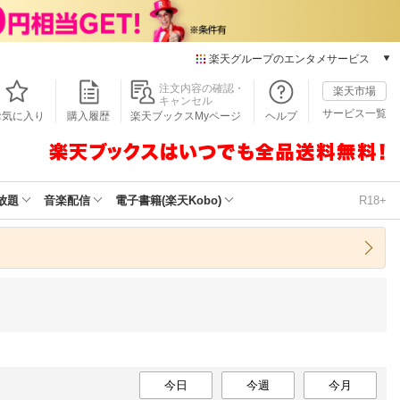
楽天グループのエンタメサービス
本/ゲーム/CD/DVD
注文内容の確認・
楽天市場
キャンセル
楽天ブックス
サービス一覧
お気に入り
購入履歴
楽天ブックスMyページ
ヘルプ
電子書籍
楽天Kobo
雑誌読み放題
楽天マガジン
放題
音楽配信
電子書籍(楽天Kobo)
R18+
音楽配信
楽天ミュージック
動画配信
楽天TV
動画配信ガイド
Rakuten PLAY
無料テレビ
Rチャンネル
チケット
今日
今週
今月