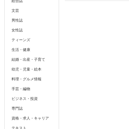
総合誌
文芸
日別
週間
男性誌
prev
1
2027
20
年
月
女性誌
27
28
29
30
31
1
2
31
1
2
ティーンズ
3
4
5
6
7
8
9
7
8
9
生活・健康
10
11
12
13
14
15
16
14
15
16
結婚・出産・子育て
17
18
19
20
21
22
23
21
22
23
幼児・児童・絵本
24
25
26
27
28
29
30
28
1
2
料理・グルメ情報
31
1
2
3
4
5
6
7
8
9
手芸・編物
ビジネス・投資
専門誌
資格・求人・キャリア
テキスト