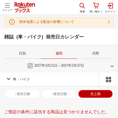
メニュー
熊本地震による配送の影響について
雑誌 (車・バイク) 発売日カレンダー
日別
週間
月間
今週
2027年3月21日～2027年3月27日
車・バイク
2
3
2027
2027
年
月
年
月
3
4
5
6
28
1
2
3
4
5
6
28
29
30
3
↓発売日順
↑発売日順
売上順
10
11
12
13
7
8
9
10
11
12
13
4
5
6
7
17
18
19
20
14
15
16
17
18
19
20
11
12
13
1
ご指定の条件に該当する商品は見つかりませんでした。
24
25
26
27
21
22
23
24
25
26
27
18
19
20
2