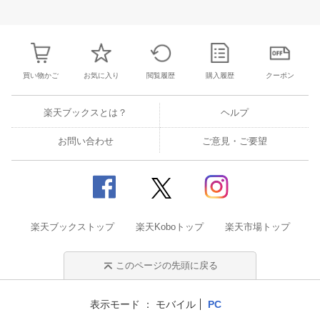
3
4
5
6
28
29
30
31
1
2
3
25
26
27
2
10
11
12
13
4
5
6
7
8
9
10
2
3
4
5
買い物かご
お気に入り
閲覧履歴
購入履歴
クーポン
楽天ブックスとは？
ヘルプ
お問い合わせ
ご意見・ご要望
楽天ブックストップ
楽天Koboトップ
楽天市場トップ
このページの先頭に戻る
表示モード
モバイル
PC