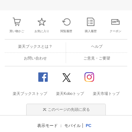
3
4
5
6
28
29
30
31
1
2
3
25
26
27
2
10
11
12
13
4
5
6
7
8
9
10
2
3
4
5
買い物かご
お気に入り
閲覧履歴
購入履歴
クーポン
楽天ブックスとは？
ヘルプ
お問い合わせ
ご意見・ご要望
楽天ブックストップ
楽天Koboトップ
楽天市場トップ
このページの先頭に戻る
表示モード
モバイル
PC