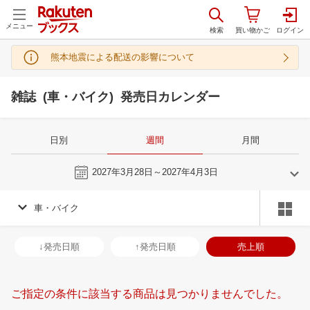
メニュー
熊本地震による配送の影響について
雑誌 (車・バイク) 発売日カレンダー
日別
週間
月間
今週
2027年3月28日～2027年4月3日
車・バイク
2
3
2027
2027
年
月
年
月
3
4
5
6
28
1
2
3
4
5
6
28
29
30
3
↓発売日順
↑発売日順
売上順
10
11
12
13
7
8
9
10
11
12
13
4
5
6
7
17
18
19
20
14
15
16
17
18
19
20
11
12
13
1
ご指定の条件に該当する商品は見つかりませんでした。
24
25
26
27
21
22
23
24
25
26
27
18
19
20
2