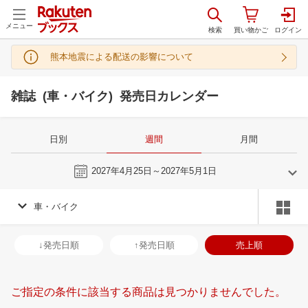
メニュー
熊本地震による配送の影響について
雑誌 (車・バイク) 発売日カレンダー
日別
週間
月間
今週
2027年4月25日～2027年5月1日
車・バイク
3
4
2027
2027
年
月
年
月
3
4
5
6
28
29
30
31
1
2
3
25
26
27
2
↓発売日順
↑発売日順
売上順
10
11
12
13
4
5
6
7
8
9
10
2
3
4
5
17
18
19
20
11
12
13
14
15
16
17
9
10
11
1
ご指定の条件に該当する商品は見つかりませんでした。
24
25
26
27
18
19
20
21
22
23
24
16
17
18
1