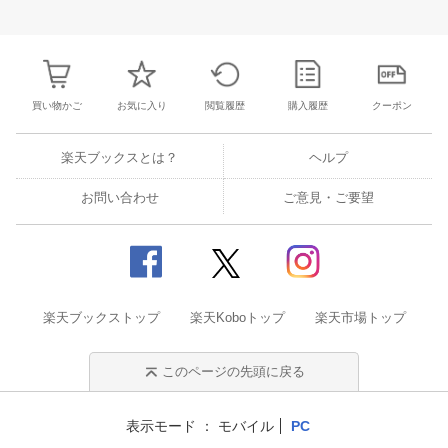
31
1
2
3
25
26
27
28
29
30
1
23
24
25
2
7
8
9
10
2
3
4
5
6
7
8
30
31
1
2
買い物かご
お気に入り
閲覧履歴
購入履歴
クーポン
楽天ブックスとは？
ヘルプ
お問い合わせ
ご意見・ご要望
楽天ブックストップ
楽天Koboトップ
楽天市場トップ
このページの先頭に戻る
表示モード
モバイル
PC