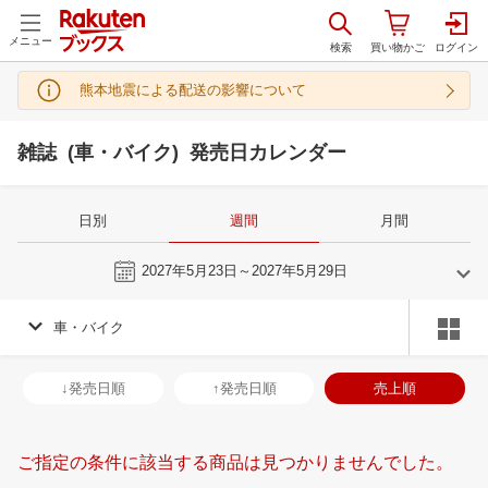
メニュー
熊本地震による配送の影響について
雑誌 (車・バイク) 発売日カレンダー
日別
週間
月間
今週
2027年5月23日～2027年5月29日
車・バイク
4
5
2027
2027
年
月
年
月
31
1
2
3
25
26
27
28
29
30
1
30
31
1
2
↓発売日順
↑発売日順
売上順
7
8
9
10
2
3
4
5
6
7
8
6
7
8
9
14
15
16
17
9
10
11
12
13
14
15
13
14
15
1
ご指定の条件に該当する商品は見つかりませんでした。
21
22
23
24
16
17
18
19
20
21
22
20
21
22
2