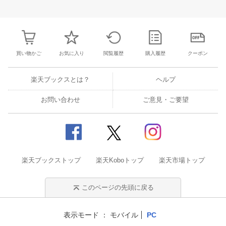
28
29
30
1
23
24
25
26
27
28
29
27
28
29
3
5
6
7
8
30
31
1
2
3
4
5
4
5
6
7
買い物かご
お気に入り
閲覧履歴
購入履歴
クーポン
楽天ブックスとは？
ヘルプ
お問い合わせ
ご意見・ご要望
楽天ブックストップ
楽天Koboトップ
楽天市場トップ
このページの先頭に戻る
表示モード
モバイル
PC