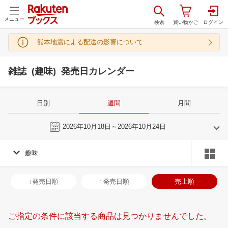
メニュー
熊本地震による配送の影響について
雑誌 (趣味) 発売日カレンダー
日別
週間
月間
今週
2026年10月18日～2026年10月24日
趣味
9
10
2026
2026
年
月
年
月
2
3
4
5
27
28
29
30
1
2
3
25
26
27
2
↓発売日順
↑発売日順
売上順
9
10
11
12
4
5
6
7
8
9
10
1
2
3
4
16
17
18
19
11
12
13
14
15
16
17
8
9
10
1
ご指定の条件に該当する商品は見つかりませんでした。
23
24
25
26
18
19
20
21
22
23
24
15
16
17
1