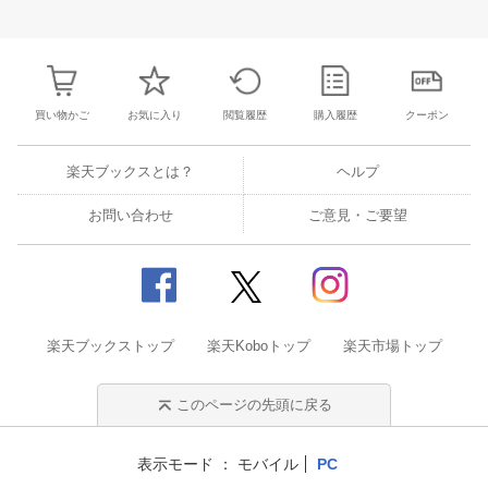
30
1
2
3
25
26
27
28
29
30
31
22
23
24
2
7
8
9
10
1
2
3
4
5
6
7
29
30
1
2
買い物かご
お気に入り
閲覧履歴
購入履歴
クーポン
楽天ブックスとは？
ヘルプ
お問い合わせ
ご意見・ご要望
楽天ブックストップ
楽天Koboトップ
楽天市場トップ
このページの先頭に戻る
表示モード
モバイル
PC