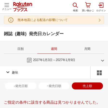
メニュー
熊本地震による配送の影響について
雑誌 (趣味) 発売日カレンダー
日別
週間
月間
今週
2027年1月3日～2027年1月9日
趣味
12
1
2027
2027
年
月
年
月
2
3
4
5
27
28
29
30
31
1
2
31
1
2
3
↓発売日順
↑発売日順
売上順
9
10
11
12
3
4
5
6
7
8
9
7
8
9
1
16
17
18
19
10
11
12
13
14
15
16
14
15
16
1
ご指定の条件に該当する商品は見つかりませんでした。
23
24
25
26
17
18
19
20
21
22
23
21
22
23
2