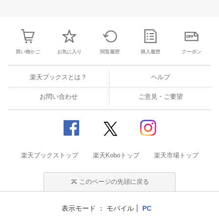
30
31
1
2
24
25
26
27
28
29
30
28
1
2
3
6
7
8
9
31
1
2
3
4
5
6
7
8
9
1
買い物かご
お気に入り
閲覧履歴
購入履歴
クーポン
楽天ブックスとは？
ヘルプ
お問い合わせ
ご意見・ご要望
楽天ブックストップ
楽天Koboトップ
楽天市場トップ
このページの先頭に戻る
表示モード
モバイル
PC