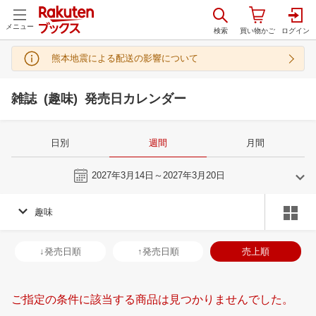
メニュー
熊本地震による配送の影響について
雑誌 (趣味) 発売日カレンダー
日別
週間
月間
今週
2027年3月14日～2027年3月20日
趣味
2
3
2027
2027
年
月
年
月
3
4
5
6
28
1
2
3
4
5
6
28
29
30
3
↓発売日順
↑発売日順
売上順
10
11
12
13
7
8
9
10
11
12
13
4
5
6
7
17
18
19
20
14
15
16
17
18
19
20
11
12
13
1
ご指定の条件に該当する商品は見つかりませんでした。
24
25
26
27
21
22
23
24
25
26
27
18
19
20
2