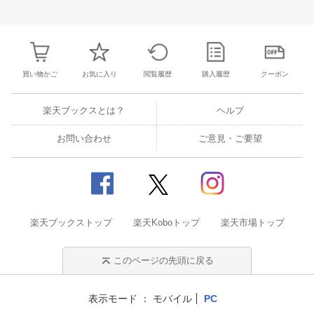
3
4
5
6
28
29
30
31
1
2
3
25
26
27
2
10
11
12
13
4
5
6
7
8
9
10
2
3
4
5
買い物かご
お気に入り
閲覧履歴
購入履歴
クーポン
楽天ブックスとは？
ヘルプ
お問い合わせ
ご意見・ご要望
楽天ブックストップ
楽天Koboトップ
楽天市場トップ
このページの先頭に戻る
表示モード
モバイル
PC