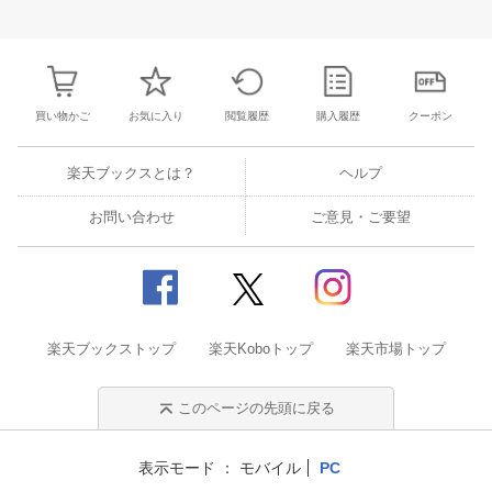
3
4
5
6
28
29
30
31
1
2
3
25
26
27
2
10
11
12
13
4
5
6
7
8
9
10
2
3
4
5
買い物かご
お気に入り
閲覧履歴
購入履歴
クーポン
楽天ブックスとは？
ヘルプ
お問い合わせ
ご意見・ご要望
楽天ブックストップ
楽天Koboトップ
楽天市場トップ
このページの先頭に戻る
表示モード
モバイル
PC