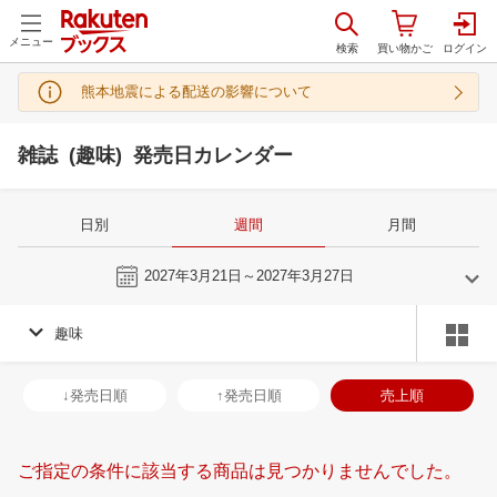
メニュー
熊本地震による配送の影響について
雑誌 (趣味) 発売日カレンダー
日別
週間
月間
今週
2027年3月21日～2027年3月27日
趣味
2
3
2027
2027
年
月
年
月
3
4
5
6
28
1
2
3
4
5
6
28
29
30
3
↓発売日順
↑発売日順
売上順
10
11
12
13
7
8
9
10
11
12
13
4
5
6
7
17
18
19
20
14
15
16
17
18
19
20
11
12
13
1
ご指定の条件に該当する商品は見つかりませんでした。
24
25
26
27
21
22
23
24
25
26
27
18
19
20
2